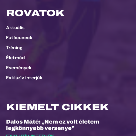
ROVATOK
Aktuális
Futócuccok
Tréning
Életmód
Események
Exkluzív interjúk
KIEMELT CIKKEK
Dalos Máté: „Nem ez volt életem
legkönnyebb versenye”