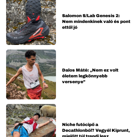
Salomon S/Lab Genesis 2:
Nem mindenkinek való és pont
ettől jó
Dalos Máté: „Nem ez volt
életem legkönnyebb
versenye”
Niche futócipő a
Decathlonból? Vegyél Kiprunt,
mielőtt túl trendi lesz