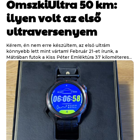
OmszkiUltra 50 km:
ilyen volt az első
ultraversenyem
Kérem, én nem erre készültem, az első ultrám
könnyebb lett mint vártam! Február 21-et írunk, a
Mátrában futok a Kiss Péter Emléktúra 37 kilométeres...