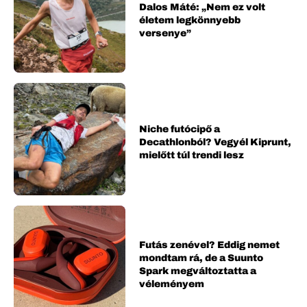
Dalos Máté: „Nem ez volt
életem legkönnyebb
versenye”
Niche futócipő a
Decathlonból? Vegyél Kiprunt,
mielőtt túl trendi lesz
Futás zenével? Eddig nemet
mondtam rá, de a Suunto
Spark megváltoztatta a
véleményem