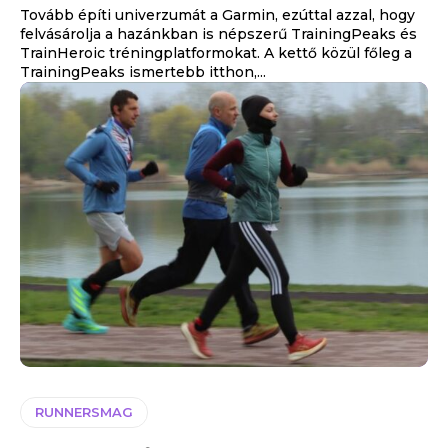
Tovább építi univerzumát a Garmin, ezúttal azzal, hogy
felvásárolja a hazánkban is népszerű TrainingPeaks és
TrainHeroic tréningplatformokat. A kettő közül főleg a
TrainingPeaks ismertebb itthon,...
RUNNERSMAG