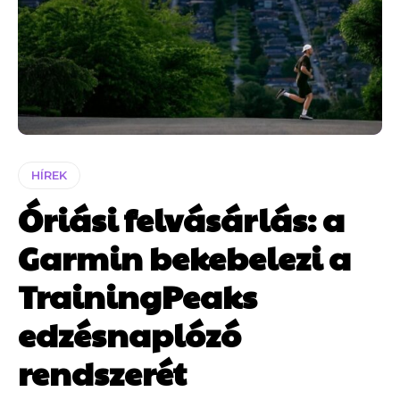
HÍREK
Óriási felvásárlás: a
Garmin bekebelezi a
TrainingPeaks
edzésnaplózó
rendszerét