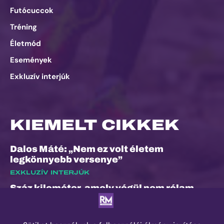
Futócuccok
Tréning
Életmód
Események
Exkluzív interjúk
KIEMELT CIKKEK
Dalos Máté: „Nem ez volt életem
legkönnyebb versenye”
EXKLUZÍV INTERJÚK
Száz kilométer, amely végül nem rólam
szólt
ESEMÉNYEK