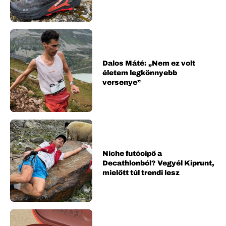
Dalos Máté: „Nem ez volt
életem legkönnyebb
versenye”
Niche futócipő a
Decathlonból? Vegyél Kiprunt,
mielőtt túl trendi lesz