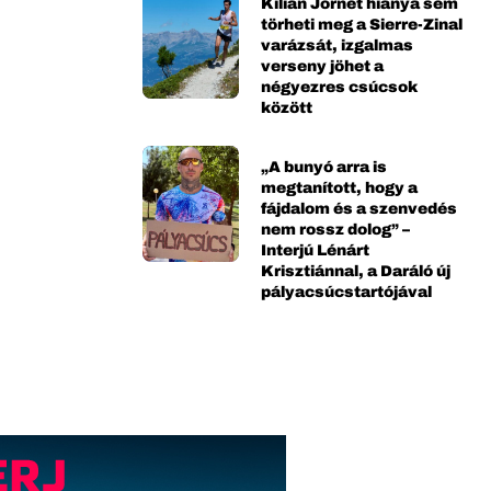
Kilian Jornet hiánya sem
törheti meg a Sierre-Zinal
varázsát, izgalmas
verseny jöhet a
négyezres csúcsok
között
„A bunyó arra is
megtanított, hogy a
fájdalom és a szenvedés
nem rossz dolog” –
Interjú Lénárt
Krisztiánnal, a Daráló új
pályacsúcstartójával