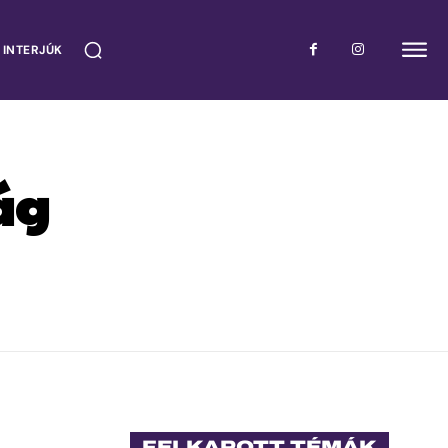
 INTERJÚK
ág
FELKAPOTT TÉMÁK