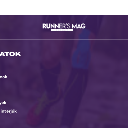
ATOK
cok
d
yek
 interjúk