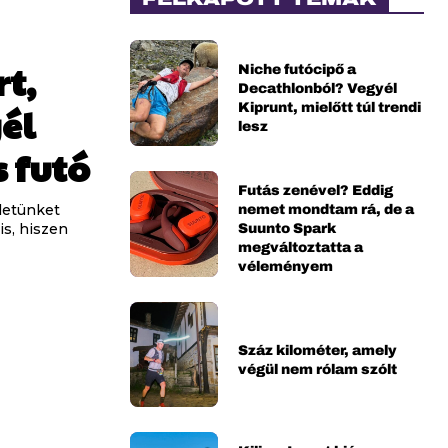
t,
Niche futócipő a
Decathlonból? Vegyél
Kiprunt, mielőtt túl trendi
él
lesz
 futó
Futás zenével? Eddig
nemet mondtam rá, de a
letünket
Suunto Spark
is, hiszen
megváltoztatta a
véleményem
Száz kilométer, amely
végül nem rólam szólt