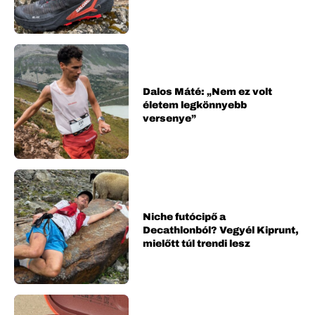
Dalos Máté: „Nem ez volt
életem legkönnyebb
versenye”
Niche futócipő a
Decathlonból? Vegyél Kiprunt,
mielőtt túl trendi lesz