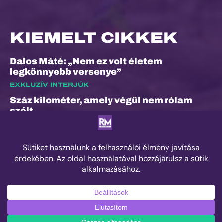
KIEMELT CIKKEK
Dalos Máté: „Nem ez volt életem
legkönnyebb versenye”
EXKLUZÍV INTERJÚK
Száz kilométer, amely végül nem rólam
szólt
ESEMÉNYEK
„A bunyó arra is megtanított, hogy a
fájdalom és a szenvedés nem rossz dolog”
– Interjú Lénárt Krisztiánnal, a Daráló új
pályacsúcstartójával
EDZÉS
© 2025 Runner's Mag Hungary minden jog fenntartva.