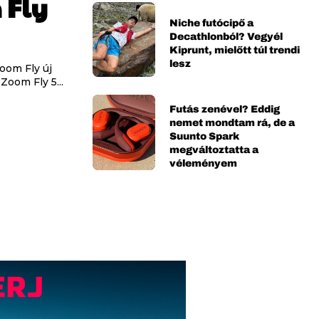
 Fly
Niche futócipő a
Decathlonból? Vegyél
Kiprunt, mielőtt túl trendi
lesz
oom Fly új
 Zoom Fly 5...
Futás zenével? Eddig
nemet mondtam rá, de a
Suunto Spark
megváltoztatta a
véleményem