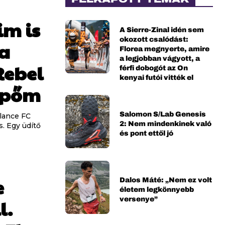
im is
A Sierre-Zinal idén sem
okozott csalódást:
 a
Florea megnyerte, amire
a legjobban vágyott, a
Rebel
férfi dobogót az On
kenyai futói vitték el
ipőm
Salomon S/Lab Genesis
alance FC
2: Nem mindenkinek való
. Egy üdítő
és pont ettől jó
e
Dalos Máté: „Nem ez volt
életem legkönnyebb
versenye”
l.