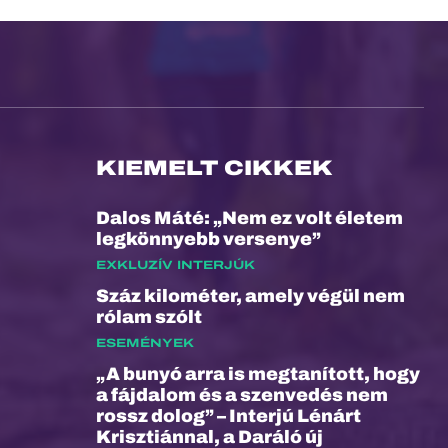
KIEMELT CIKKEK
Dalos Máté: „Nem ez volt életem
legkönnyebb versenye”
EXKLUZÍV INTERJÚK
Száz kilométer, amely végül nem
rólam szólt
ESEMÉNYEK
„A bunyó arra is megtanított, hogy
a fájdalom és a szenvedés nem
rossz dolog” – Interjú Lénárt
Krisztiánnal, a Daráló új