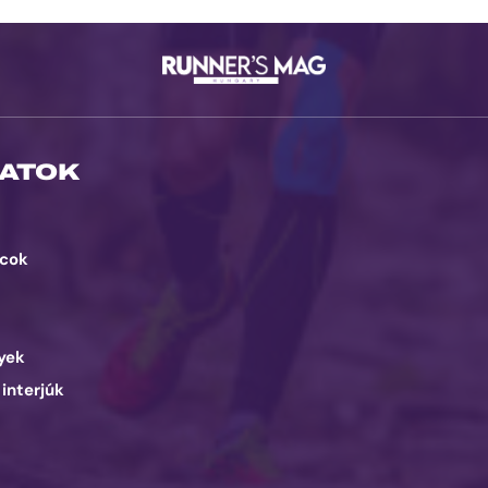
ATOK
cok
d
yek
 interjúk