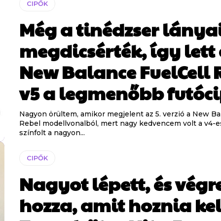
CIPŐK
Még a tinédzser lánya
megdicsérték, így lett
New Balance FuelCell 
v5 a legmenőbb futóc
Nagyon örültem, amikor megjelent az 5. verzió a New B
Rebel modellvonalból, mert nagy kedvencem volt a v4-es
színfolt a nagyon...
CIPŐK
Nagyot lépett, és végr
hozza, amit hoznia kel