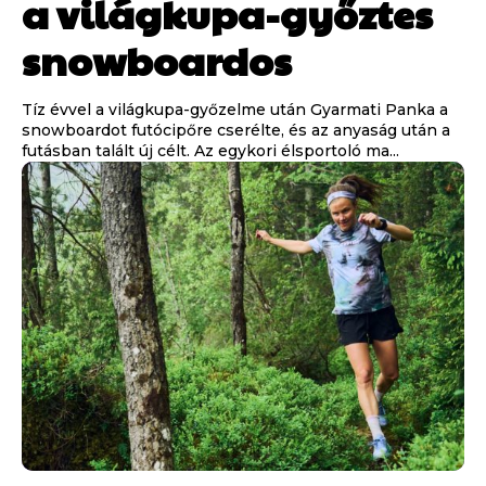
a világkupa-győztes
snowboardos
Tíz évvel a világkupa-győzelme után Gyarmati Panka a
snowboardot futócipőre cserélte, és az anyaság után a
futásban talált új célt. Az egykori élsportoló ma...