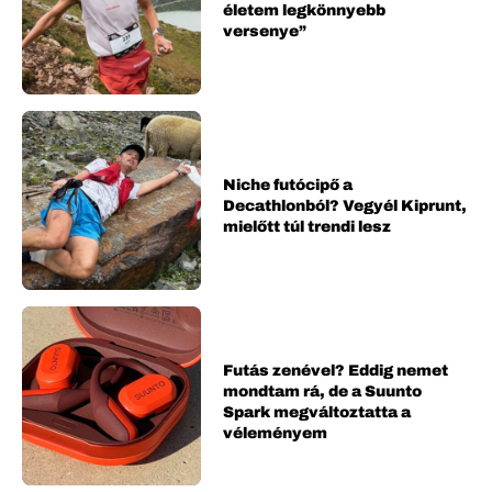
életem legkönnyebb
versenye”
Niche futócipő a
Decathlonból? Vegyél Kiprunt,
mielőtt túl trendi lesz
Futás zenével? Eddig nemet
mondtam rá, de a Suunto
Spark megváltoztatta a
véleményem