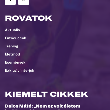
ROVATOK
Aktuális
Futócuccok
Tréning
Életmód
Események
Exkluzív interjúk
KIEMELT CIKKEK
Dalos Máté: „Nem ez volt életem