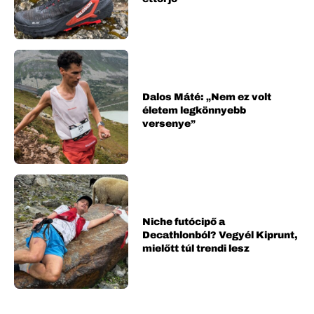
Dalos Máté: „Nem ez volt
életem legkönnyebb
versenye”
Niche futócipő a
Decathlonból? Vegyél Kiprunt,
mielőtt túl trendi lesz