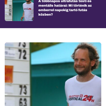
A többnapos ultrafutás testi és
mentális határai: Mi történik az
emberrel napokig tartó futás
közben?