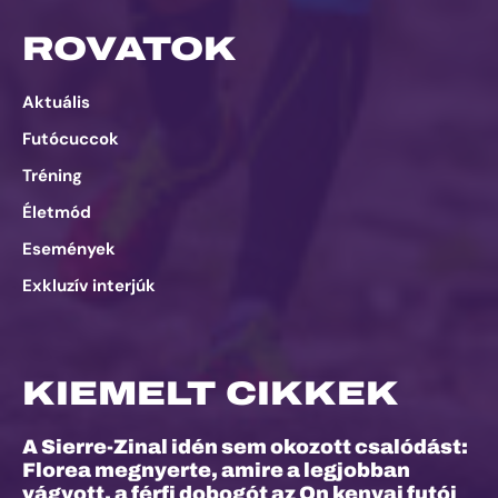
ROVATOK
Aktuális
Futócuccok
Tréning
Életmód
Események
Exkluzív interjúk
KIEMELT CIKKEK
A Sierre-Zinal idén sem okozott csalódást:
Florea megnyerte, amire a legjobban
vágyott, a férfi dobogót az On kenyai futói