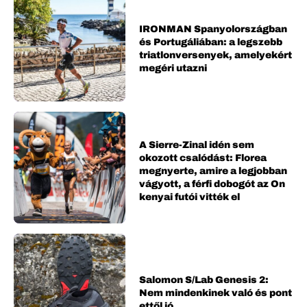
IRONMAN Spanyolországban
és Portugáliában: a legszebb
triatlonversenyek, amelyekért
megéri utazni
A Sierre-Zinal idén sem
okozott csalódást: Florea
megnyerte, amire a legjobban
vágyott, a férfi dobogót az On
kenyai futói vitték el
Salomon S/Lab Genesis 2:
Nem mindenkinek való és pont
ettől jó