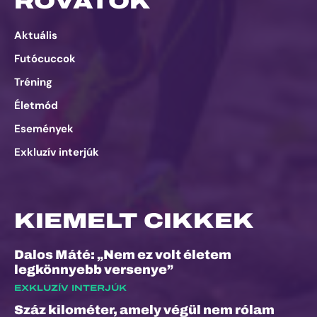
ROVATOK
Aktuális
Futócuccok
Tréning
Életmód
Események
Exkluzív interjúk
KIEMELT CIKKEK
Dalos Máté: „Nem ez volt életem
legkönnyebb versenye”
EXKLUZÍV INTERJÚK
Száz kilométer, amely végül nem rólam