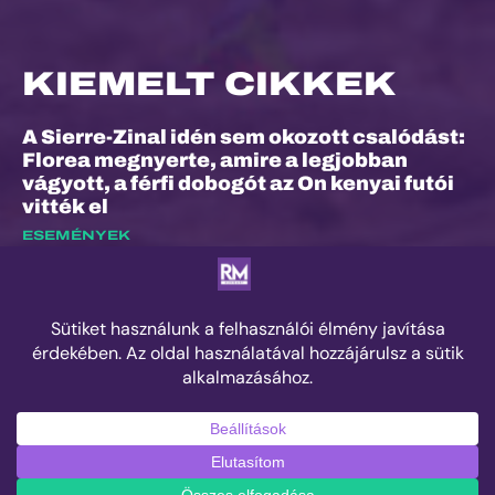
KIEMELT CIKKEK
A Sierre-Zinal idén sem okozott csalódást:
Florea megnyerte, amire a legjobban
vágyott, a férfi dobogót az On kenyai futói
vitték el
ESEMÉNYEK
Dalos Máté: „Nem ez volt életem
legkönnyebb versenye”
EXKLUZÍV INTERJÚK
Száz kilométer, amely végül nem rólam
szólt
ESEMÉNYEK
© 2025 Runner's Mag Hungary minden jog fenntartva.