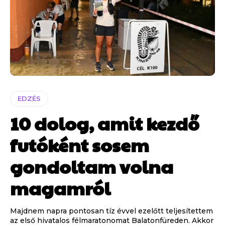
EDZÉS
10 dolog, amit kezdő
futóként sosem
gondoltam volna
magamról
Majdnem napra pontosan tíz évvel ezelőtt teljesítettem
az első hivatalos félmaratonomat Balatonfüreden. Akkor