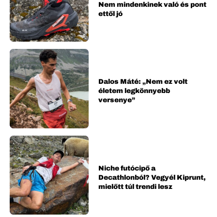
Nem mindenkinek való és pont
ettől jó
Dalos Máté: „Nem ez volt
életem legkönnyebb
versenye”
Niche futócipő a
Decathlonból? Vegyél Kiprunt,
mielőtt túl trendi lesz