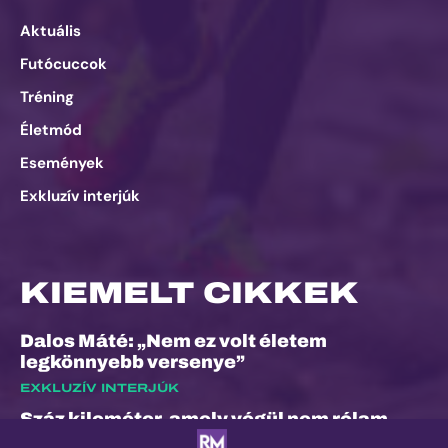
Aktuális
Futócuccok
Tréning
Életmód
Események
Exkluzív interjúk
KIEMELT CIKKEK
Dalos Máté: „Nem ez volt életem
legkönnyebb versenye”
EXKLUZÍV INTERJÚK
Száz kilométer, amely végül nem rólam
szólt