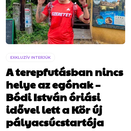
EXKLUZÍV INTERJÚK
A terepfutásban nincs
helye az egónak –
Bódi István óriási
idővel lett a Kör új
pályacsúcstartója