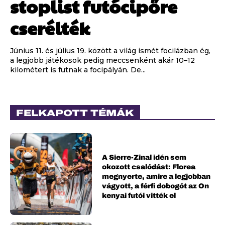
stoplist futócipőre
cserélték
Június 11. és július 19. között a világ ismét focilázban ég,
a legjobb játékosok pedig meccsenként akár 10–12
kilométert is futnak a focipályán. De...
FELKAPOTT TÉMÁK
A Sierre-Zinal idén sem
okozott csalódást: Florea
megnyerte, amire a legjobban
vágyott, a férfi dobogót az On
kenyai futói vitték el