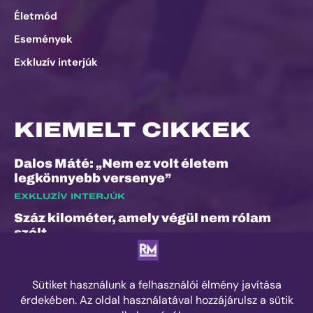
Életmód
Események
Exkluzív interjúk
KIEMELT CIKKEK
Dalos Máté: „Nem ez volt életem
legkönnyebb versenye”
EXKLUZÍV INTERJÚK
Száz kilométer, amely végül nem rólam
szólt
ESEMÉNYEK
„A bunyó arra is megtanított, hogy a
fájdalom és a szenvedés nem rossz dolog”
– Interjú Lénárt Krisztiánnal, a Daráló új