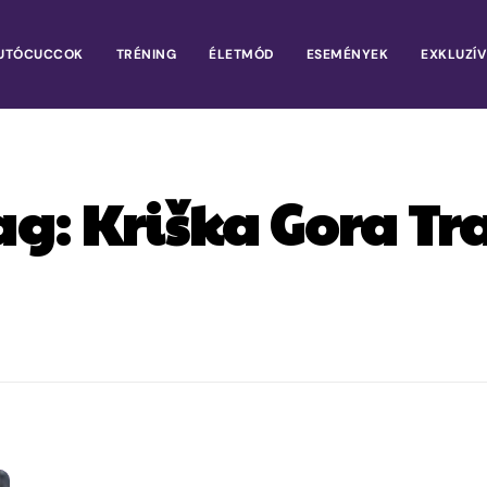
UTÓCUCCOK
TRÉNING
ÉLETMÓD
ESEMÉNYEK
EXKLUZÍV
ag:
Kriška Gora Tra