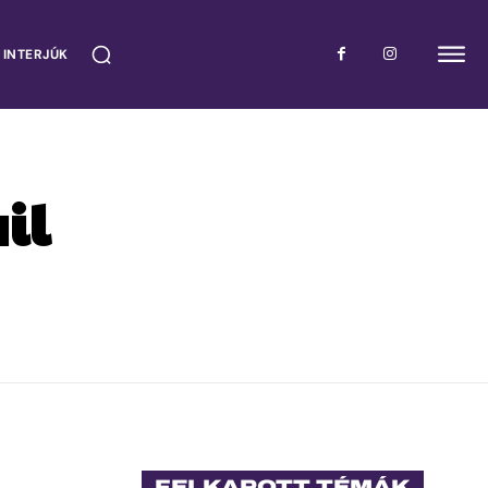
 INTERJÚK
il
FELKAPOTT TÉMÁK