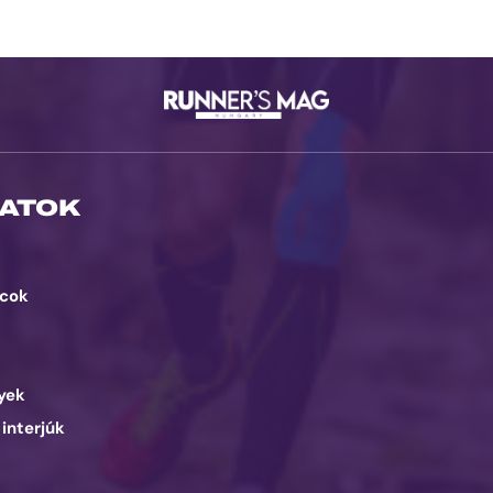
ATOK
cok
d
yek
 interjúk