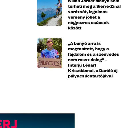
Kilian Jornet hiánya sem
törheti meg a Sierre-Zinal
varázsát, izgalmas
verseny jöhet a
négyezres csúcsok
között
„A bunyó arra is
megtanított, hogy a
fájdalom és a szenvedés
nem rossz dolog” –
Interjú Lénárt
Krisztiánnal, a Daráló új
pályacsúcstartójával