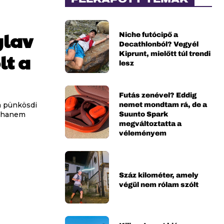
glav
Niche futócipő a
Decathlonból? Vegyél
Kiprunt, mielőtt túl trendi
lt a
lesz
Futás zenével? Eddig
nemet mondtam rá, de a
a pünkösdi
Suunto Spark
, hanem
megváltoztatta a
véleményem
Száz kilométer, amely
végül nem rólam szólt