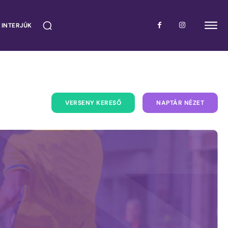
 INTERJÚK
VERSENY KERESŐ
NAPTÁR NÉZET