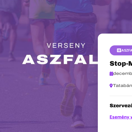
ASZF
Stop-
decembe
Tatabá
Szervező
Esemény 