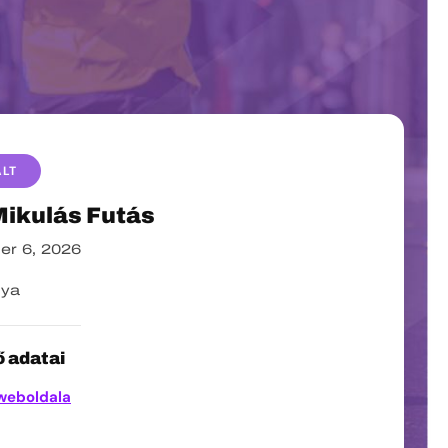
ALT
Mikulás Futás
r 6, 2026
nya
 adatai
weboldala