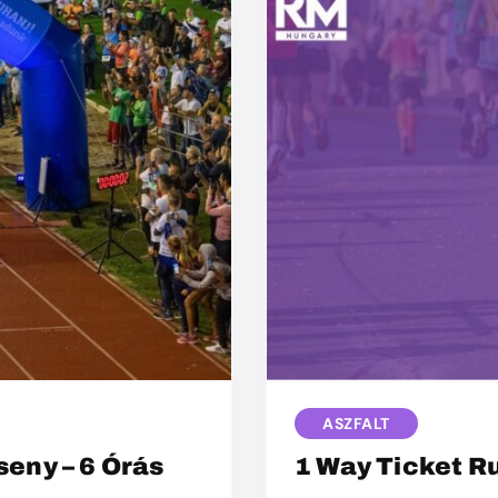
ASZFALT
eny – 6 Órás
1 Way Ticket R