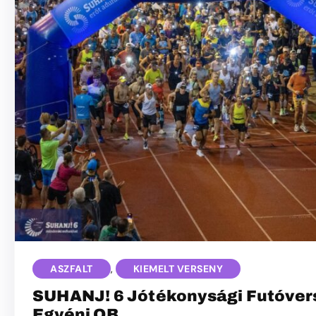
ASZFALT
,
KIEMELT VERSENY
SUHANJ! 6 Jótékonysági Futóvers
Egyéni OB