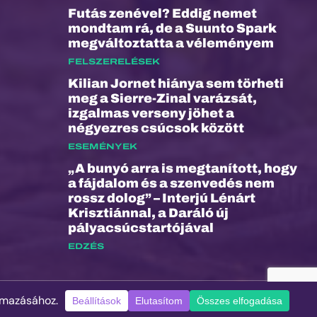
Futás zenével? Eddig nemet
mondtam rá, de a Suunto Spark
megváltoztatta a véleményem
FELSZERELÉSEK
Kilian Jornet hiánya sem törheti
meg a Sierre-Zinal varázsát,
izgalmas verseny jöhet a
négyezres csúcsok között
ESEMÉNYEK
„A bunyó arra is megtanított, hogy
a fájdalom és a szenvedés nem
rossz dolog” – Interjú Lénárt
Krisztiánnal, a Daráló új
pályacsúcstartójával
EDZÉS