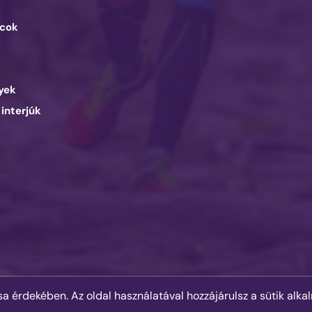
cok
d
yek
 interjúk
© 2025 Runner's Mag Hungary minden jog fenntartva.