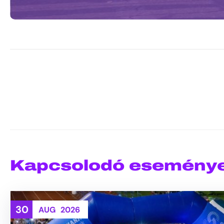
Kapcsolodó esemény
30
AUG
2026