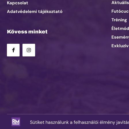
Aktuális
Kapcsolat
Futócuc
Adatvédelemi tájékoztató
Tréning
Életmó
Kövess minket
Esemén
Exkluzív