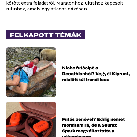
kötött extra feladatról. Maratonhoz, ultrához kapcsolt
rutinhoz, amely egy átlagos edzésen...
FELKAPOTT TÉMÁK
Niche futócipő a
Decathlonból? Vegyél Kiprunt,
mielőtt túl trendi lesz
Futás zenével? Eddig nemet
mondtam rá, de a Suunto
Spark megváltoztatta a
véleményem