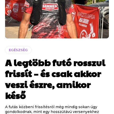
EGÉSZSÉG
A legtöbb futó rosszul
frissít – és csak akkor
veszi észre, amikor
késő
A futás közbeni frissítésről még mindig sokan úgy
gondolkodnak, mint egy hosszútávú versenyekhez