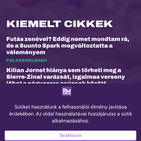
KIEMELT CIKKEK
Futás zenével? Eddig nemet mondtam rá,
de a Suunto Spark megváltoztatta a
véleményem
FELSZERELÉSEK
Kilian Jornet hiánya sem törheti meg a
Sierre-Zinal varázsát, izgalmas verseny
jöhet a négyezres csúcsok között
ESEMÉNYEK
„A bunyó arra is megtanított, hogy a
fájdalom és a szenvedés nem rossz dolog”
– Interjú Lénárt Krisztiánnal, a Daráló új
pályacsúcstartójával
EDZÉS