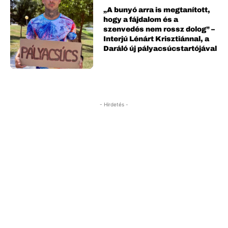
„A bunyó arra is megtanított,
hogy a fájdalom és a
szenvedés nem rossz dolog” –
Interjú Lénárt Krisztiánnal, a
Daráló új pályacsúcstartójával
- Hirdetés -