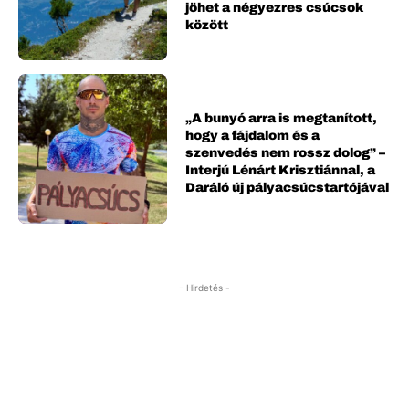
jöhet a négyezres csúcsok
között
„A bunyó arra is megtanított,
hogy a fájdalom és a
szenvedés nem rossz dolog” –
Interjú Lénárt Krisztiánnal, a
Daráló új pályacsúcstartójával
- Hirdetés -