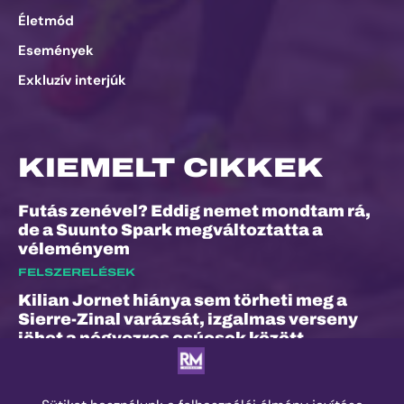
Életmód
Események
Exkluzív interjúk
KIEMELT CIKKEK
Futás zenével? Eddig nemet mondtam rá,
de a Suunto Spark megváltoztatta a
véleményem
FELSZERELÉSEK
Kilian Jornet hiánya sem törheti meg a
Sierre-Zinal varázsát, izgalmas verseny
jöhet a négyezres csúcsok között
ESEMÉNYEK
„A bunyó arra is megtanított, hogy a