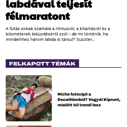
labdával teljesít
félmaratont
A futás sokak számára a ritmusról, a kitartásról és a
kilométerek leküzdéséről szól – de mi történik, ha
mindehhez három labda is társul? Suszter...
FELKAPOTT TÉMÁK
Niche futócipő a
Decathlonból? Vegyél Kiprunt,
mielőtt túl trendi lesz