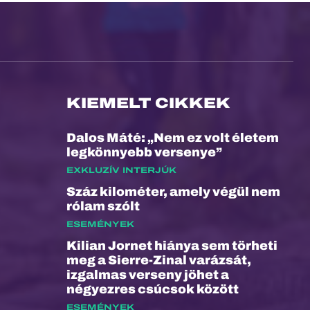
KIEMELT CIKKEK
Dalos Máté: „Nem ez volt életem
legkönnyebb versenye”
EXKLUZÍV INTERJÚK
Száz kilométer, amely végül nem
rólam szólt
ESEMÉNYEK
Kilian Jornet hiánya sem törheti
meg a Sierre-Zinal varázsát,
izgalmas verseny jöhet a
négyezres csúcsok között
ESEMÉNYEK