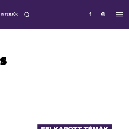
 INTERJÚK
s
FELKAPOTT TÉMÁK