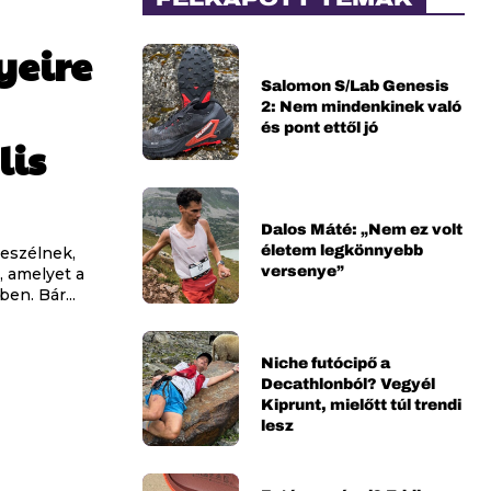
yeire
Salomon S/Lab Genesis
2: Nem mindenkinek való
és pont ettől jó
lis
Dalos Máté: „Nem ez volt
életem legkönnyebb
beszélnek,
versenye”
, amelyet a
en. Bár...
Niche futócipő a
Decathlonból? Vegyél
Kiprunt, mielőtt túl trendi
lesz