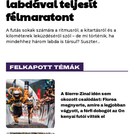
labdával teljesít
félmaratont
A futás sokak számára a ritmusról, a kitartásról és a
kilométerek leküzdéséről szól – de mi történik, ha
mindehhez három labda is társul? Suszter...
FELKAPOTT TÉMÁK
A Sierre-Zinal idén sem
okozott csalódást: Florea
megnyerte, amire a legjobban
vágyott, a férfi dobogót az On
kenyai futói vitték el