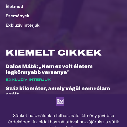
Életmód
Események
Exkluzív interjúk
KIEMELT CIKKEK
Dalos Máté: „Nem ez volt életem
legkönnyebb versenye”
EXKLUZÍV INTERJÚK
Száz kilométer, amely végül nem rólam
szólt
ESEMÉNYEK
„A bunyó arra is megtanított, hogy a
fájdalom és a szenvedés nem rossz dolog”
– Interjú Lénárt Krisztiánnal, a Daráló új