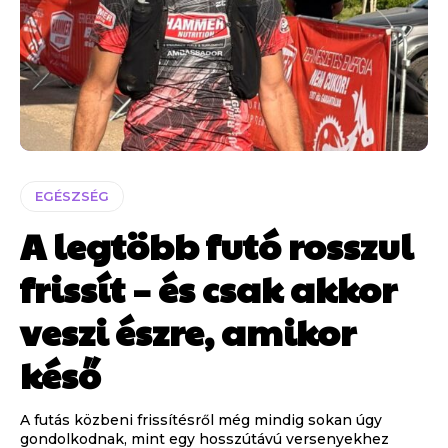
EGÉSZSÉG
A legtöbb futó rosszul
frissít – és csak akkor
veszi észre, amikor
késő
A futás közbeni frissítésről még mindig sokan úgy
gondolkodnak, mint egy hosszútávú versenyekhez