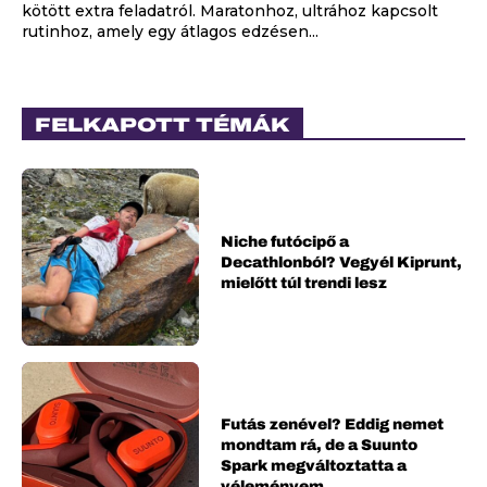
kötött extra feladatról. Maratonhoz, ultrához kapcsolt
rutinhoz, amely egy átlagos edzésen...
FELKAPOTT TÉMÁK
Niche futócipő a
Decathlonból? Vegyél Kiprunt,
mielőtt túl trendi lesz
Futás zenével? Eddig nemet
mondtam rá, de a Suunto
Spark megváltoztatta a
véleményem