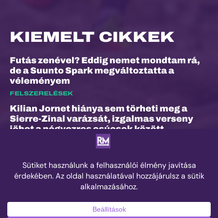
KIEMELT CIKKEK
Futás zenével? Eddig nemet mondtam rá,
de a Suunto Spark megváltoztatta a
véleményem
FELSZERELÉSEK
Kilian Jornet hiánya sem törheti meg a
Sierre-Zinal varázsát, izgalmas verseny
jöhet a négyezres csúcsok között
ESEMÉNYEK
„A bunyó arra is megtanított, hogy a
fájdalom és a szenvedés nem rossz dolog”
– Interjú Lénárt Krisztiánnal, a Daráló új
pályacsúcstartójával
EDZÉS