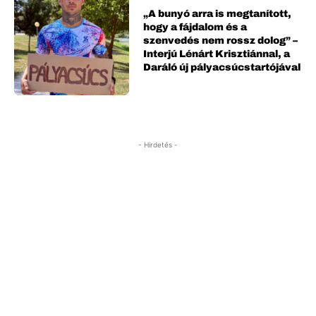
„A bunyó arra is megtanított,
hogy a fájdalom és a
szenvedés nem rossz dolog” –
Interjú Lénárt Krisztiánnal, a
Daráló új pályacsúcstartójával
- Hirdetés -