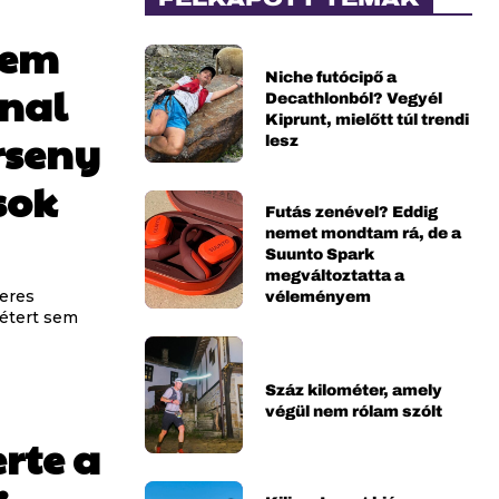
sem
Niche futócipő a
inal
Decathlonból? Vegyél
Kiprunt, mielőtt túl trendi
rseny
lesz
sok
Futás zenével? Eddig
nemet mondtam rá, de a
Suunto Spark
megváltoztatta a
véleményem
teres
métert sem
Száz kilométer, amely
végül nem rólam szólt
erte a