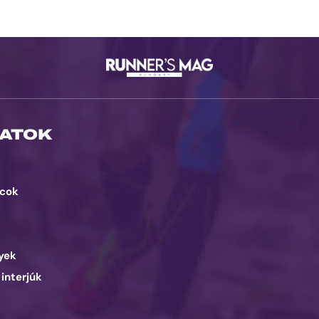
ATOK
cok
d
yek
 interjúk