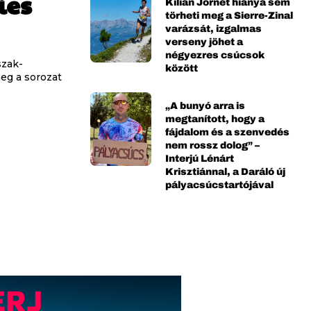
ies
Kilian Jornet hiánya sem
törheti meg a Sierre-Zinal
varázsát, izgalmas
verseny jöhet a
négyezres csúcsok
szak-
között
eg a sorozat
„A bunyó arra is
megtanított, hogy a
fájdalom és a szenvedés
nem rossz dolog” –
Interjú Lénárt
Krisztiánnal, a Daráló új
pályacsúcstartójával