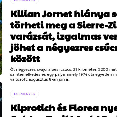
Kilian Jornet hiánya 
törheti meg a Sierre-Z
varázsát, izgalmas ve
jöhet a négyezres csúc
között
Öt négyezres svájci alpesi csúcs, 31 kilométer, 2200 mé
szintemelkedés és egy pálya, amely 1974 óta egyetlen 
változott: augusztus 8-án jön a...
ESEMÉNYEK
Kiprotich és Florea ny