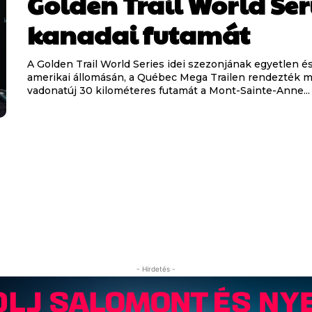
Golden Trail World Ser
kanadai futamát
A Golden Trail World Series idei szezonjának egyetlen é
amerikai állomásán, a Québec Mega Trailen rendezték m
vadonatúj 30 kilométeres futamát a Mont-Sainte-Anne...
- Hirdetés -