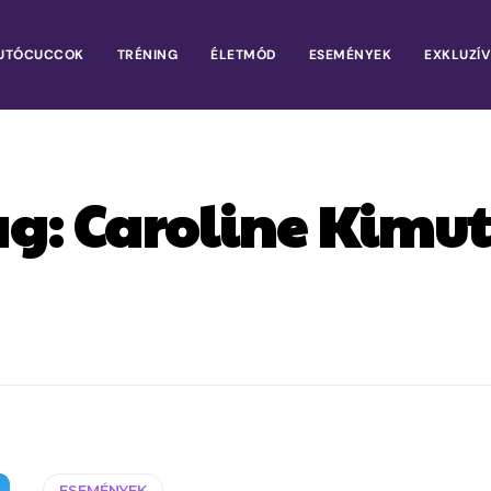
UTÓCUCCOK
TRÉNING
ÉLETMÓD
ESEMÉNYEK
EXKLUZÍV
ag:
Caroline Kimut
ESEMÉNYEK