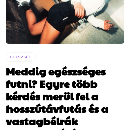
EGÉSZSÉG
Meddig egészséges
futni? Egyre több
kérdés merül fel a
hosszútávfutás és a
vastagbélrák