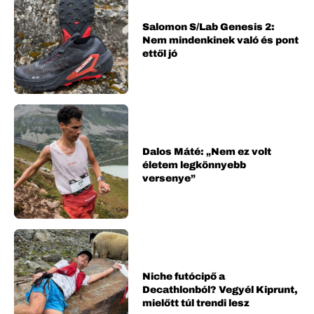
Salomon S/Lab Genesis 2:
Nem mindenkinek való és pont
ettől jó
Dalos Máté: „Nem ez volt
életem legkönnyebb
versenye”
Niche futócipő a
Decathlonból? Vegyél Kiprunt,
mielőtt túl trendi lesz