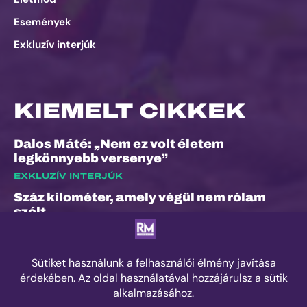
Események
Exkluzív interjúk
KIEMELT CIKKEK
Dalos Máté: „Nem ez volt életem
legkönnyebb versenye”
EXKLUZÍV INTERJÚK
Száz kilométer, amely végül nem rólam
szólt
ESEMÉNYEK
„A bunyó arra is megtanított, hogy a
fájdalom és a szenvedés nem rossz dolog”
– Interjú Lénárt Krisztiánnal, a Daráló új
pályacsúcstartójával