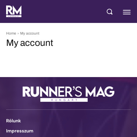
Home
My account
My account
Rólunk
Impresszum