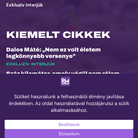
Exkluzív interjúk
KIEMELT CIKKEK
Dalos Máté: „Nem ez volt életem
legkönnyebb versenye”
EXKLUZÍV INTERJÚK
Száz kilométer, amely végül nem rólam
szólt
ESEMÉNYEK
Kilian Jornet hiánya sem törheti meg a
Sierre-Zinal varázsát, izgalmas verseny
jöhet a négyezres csúcsok között
ESEMÉNYEK