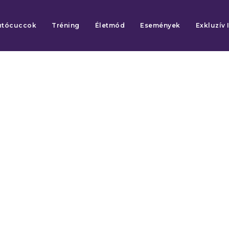
utócuccok
Tréning
Életmód
Események
Exkluzív 