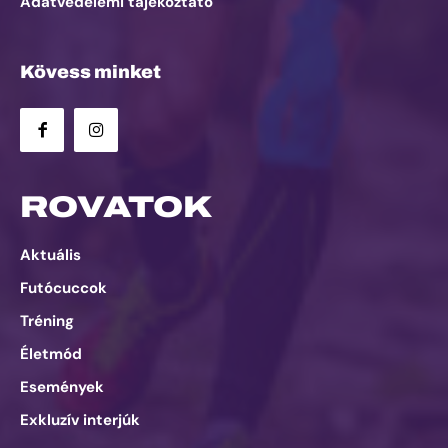
Adatvédelemi tájékoztató
Kövess minket
ROVATOK
Aktuális
Futócuccok
Tréning
Életmód
Események
Exkluzív interjúk