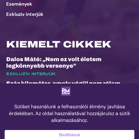
Események
Exkluzív interjúk
KIEMELT CIKKEK
Dalos Máté: „Nem ez volt életem
legkönnyebb versenye”
EXKLUZÍV INTERJÚK
Száz kilométer, amely végül nem rólam
szólt
ESEMÉNYEK
Kilian Jornet hiánya sem törheti meg a
Sierre-Zinal varázsát, izgalmas verseny
jöhet a négyezres csúcsok között
ESEMÉNYEK