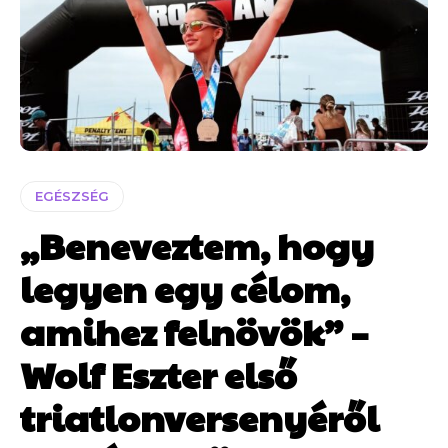
EGÉSZSÉG
„Beneveztem, hogy
legyen egy célom,
amihez felnövök” –
Wolf Eszter első
triatlonversenyéről