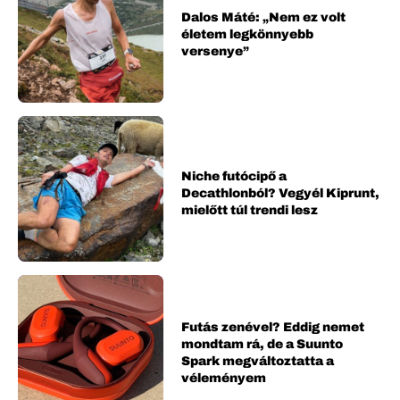
Dalos Máté: „Nem ez volt
életem legkönnyebb
versenye”
Niche futócipő a
Decathlonból? Vegyél Kiprunt,
mielőtt túl trendi lesz
Futás zenével? Eddig nemet
mondtam rá, de a Suunto
Spark megváltoztatta a
véleményem