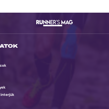
ATOK
cok
d
yek
 interjúk