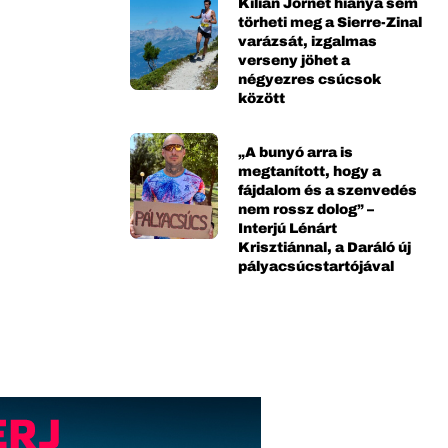
Kilian Jornet hiánya sem
törheti meg a Sierre-Zinal
varázsát, izgalmas
verseny jöhet a
négyezres csúcsok
között
„A bunyó arra is
megtanított, hogy a
fájdalom és a szenvedés
nem rossz dolog” –
Interjú Lénárt
Krisztiánnal, a Daráló új
pályacsúcstartójával