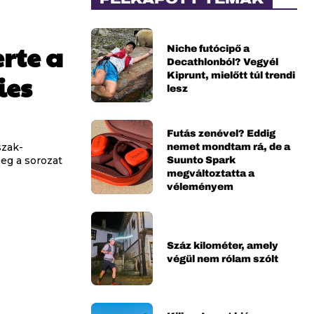
erte a
Niche futócipő a
Decathlonból? Vegyél
Kiprunt, mielőtt túl trendi
ies
lesz
Futás zenével? Eddig
nemet mondtam rá, de a
szak-
Suunto Spark
eg a sorozat
megváltoztatta a
véleményem
Száz kilométer, amely
végül nem rólam szólt