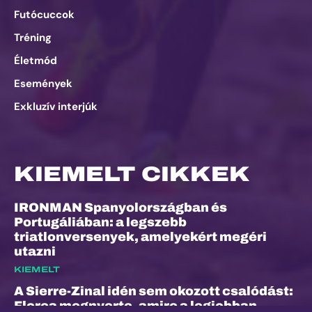
Futócuccok
Tréning
Életmód
Események
Exkluzív interjúk
KIEMELT CIKKEK
IRONMAN Spanyolországban és
Portugáliában: a legszebb
triatlonversenyek, amelyekért megéri
utazni
KIEMELT
A Sierre-Zinal idén sem okozott csalódást:
Florea megnyerte, amire a legjobban