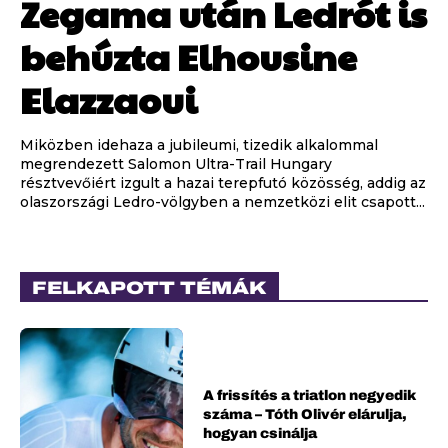
Zegama után Ledrót is
behúzta Elhousine
Elazzaoui
Miközben idehaza a jubileumi, tizedik alkalommal
megrendezett Salomon Ultra-Trail Hungary
résztvevőiért izgult a hazai terepfutó közösség, addig az
olaszországi Ledro-völgyben a nemzetközi elit csapott...
FELKAPOTT TÉMÁK
A frissítés a triatlon negyedik
száma – Tóth Olivér elárulja,
hogyan csinálja