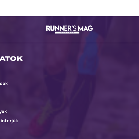
ATOK
cok
d
yek
 interjúk