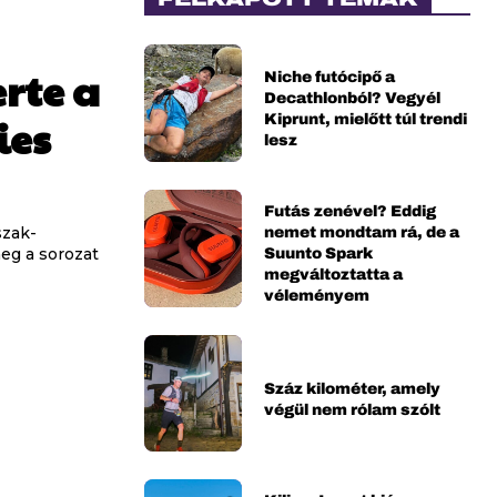
erte a
Niche futócipő a
Decathlonból? Vegyél
Kiprunt, mielőtt túl trendi
ies
lesz
Futás zenével? Eddig
nemet mondtam rá, de a
szak-
Suunto Spark
eg a sorozat
megváltoztatta a
véleményem
Száz kilométer, amely
végül nem rólam szólt