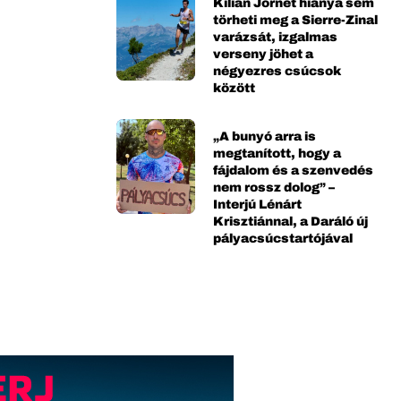
Kilian Jornet hiánya sem
törheti meg a Sierre-Zinal
varázsát, izgalmas
verseny jöhet a
négyezres csúcsok
között
„A bunyó arra is
megtanított, hogy a
fájdalom és a szenvedés
nem rossz dolog” –
Interjú Lénárt
Krisztiánnal, a Daráló új
pályacsúcstartójával