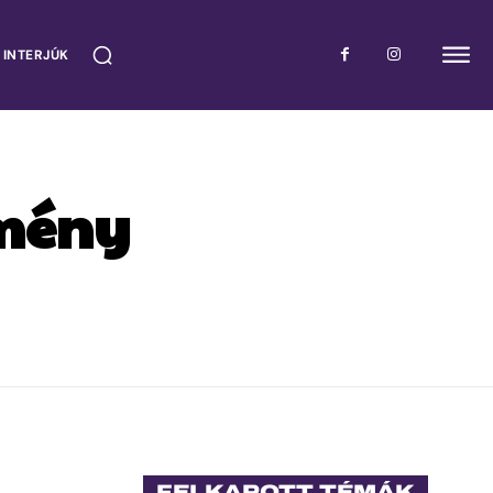
 INTERJÚK
dmény
FELKAPOTT TÉMÁK