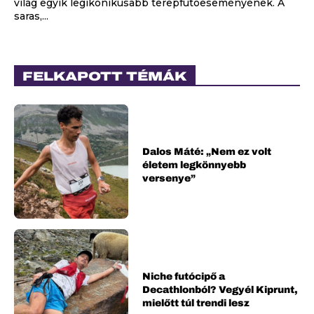
világ egyik legikonikusabb terepfutóeseményének. A
saras,...
FELKAPOTT TÉMÁK
Dalos Máté: „Nem ez volt
életem legkönnyebb
versenye”
Niche futócipő a
Decathlonból? Vegyél Kiprunt,
mielőtt túl trendi lesz