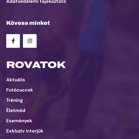
Adatvédelemi tájékoztató
Kövess minket
ROVATOK
Aktuális
Futócuccok
Tréning
Életmód
Események
Exkluzív interjúk