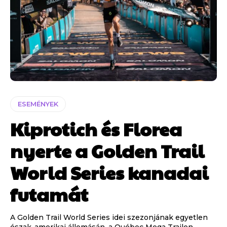
ESEMÉNYEK
Kiprotich és Florea
nyerte a Golden Trail
World Series kanadai
futamát
A Golden Trail World Series idei szezonjának egyetlen
észak-amerikai állomásán, a Québec Mega Trailen