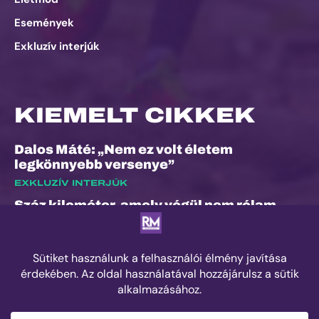
Események
Exkluzív interjúk
KIEMELT CIKKEK
Dalos Máté: „Nem ez volt életem
legkönnyebb versenye”
EXKLUZÍV INTERJÚK
Száz kilométer, amely végül nem rólam
szólt
ESEMÉNYEK
Kilian Jornet hiánya sem törheti meg a
Sierre-Zinal varázsát, izgalmas verseny
jöhet a négyezres csúcsok között
ESEMÉNYEK