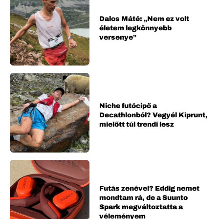
Dalos Máté: „Nem ez volt
életem legkönnyebb
versenye”
Niche futócipő a
Decathlonból? Vegyél Kiprunt,
mielőtt túl trendi lesz
Futás zenével? Eddig nemet
mondtam rá, de a Suunto
Spark megváltoztatta a
véleményem