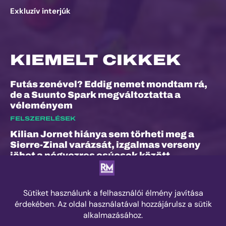
Exkluzív interjúk
KIEMELT CIKKEK
Futás zenével? Eddig nemet mondtam rá,
de a Suunto Spark megváltoztatta a
véleményem
FELSZERELÉSEK
Kilian Jornet hiánya sem törheti meg a
Sierre-Zinal varázsát, izgalmas verseny
jöhet a négyezres csúcsok között
ESEMÉNYEK
„A bunyó arra is megtanított, hogy a
fájdalom és a szenvedés nem rossz dolog”
– Interjú Lénárt Krisztiánnal, a Daráló új
pályacsúcstartójával