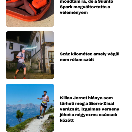
mondtam rá, de a Suunto
Spark megváltoztatta a
véleményem
Száz kilométer, amely végül
nem rólam szólt
Kilian Jornet hiánya sem
törheti meg a Sierre-Zinal
varázsát, izgalmas verseny
jöhet a négyezres csúcsok
között