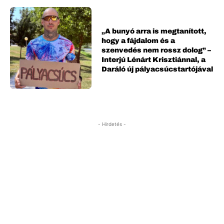
„A bunyó arra is megtanított,
hogy a fájdalom és a
szenvedés nem rossz dolog” –
Interjú Lénárt Krisztiánnal, a
Daráló új pályacsúcstartójával
- Hirdetés -